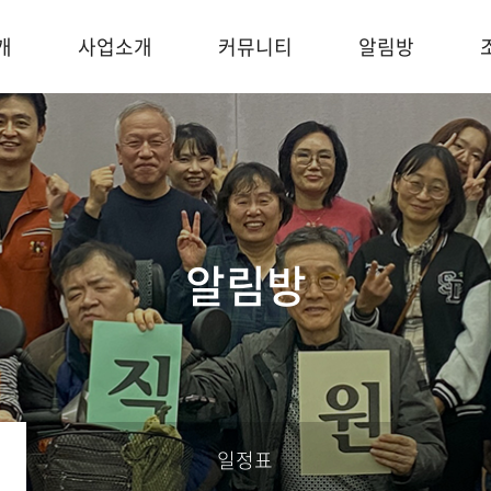
개
사업소개
커뮤니티
알림방
알림방
일정표