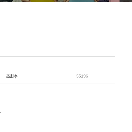
조회수
55196
.