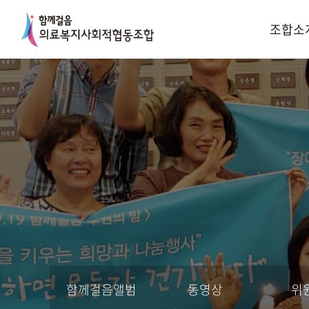
조합소
함께걸음앨범
동영상
위