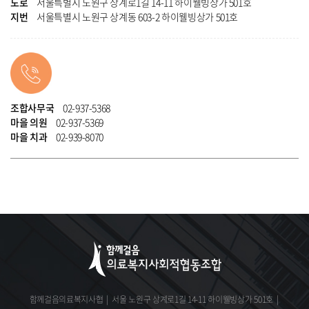
도로
서울특별시 노원구 상계로1길 14-11
하이웰빙상가 501호
지번
서울특별시 노원구 상계동 603-2
하이웰빙상가 501호
조합사무국
02-937-5368
마을 의원
02-937-5369
마을 치과
02-939-8070
함께걸음의료복지사협
|
서울 노원구 상계로1길 14-11 하이웰빙상가 501호
|