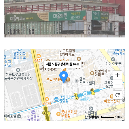
운영과 조직
연혁
8대건강수칙
환자권리장전
서울 노원구 상계로1길 14-11
100m