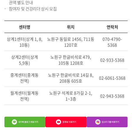
권역 별도 안내
참여자 및 건강리더 상시 모집
센터명
위치
연락처
상계1센터(상계 1, 8,
노원구 동일로 1456, 711동
070-4790-
10동)
1207호
5368
상계2센터(상계
노원구 한글비석로 479,
02-933-5368
5,9동)
105동 1208호
중계센터(중계동
노원구 한글비석로 14길 8,
02-6061-5368
전역)
208동 605호
월계센터(월계동
노원구 석계로 8가길 2-1,
02-943-5368
전역)
1~3층