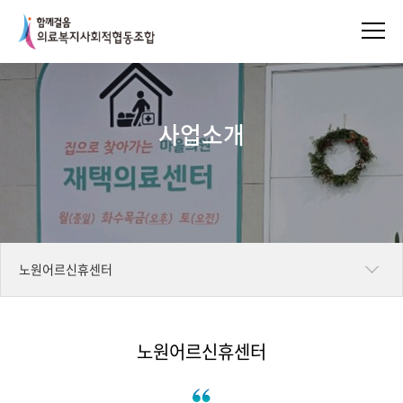
사업소개
노원어르신휴센터
마을의원
노원어르신휴센터
마을치과