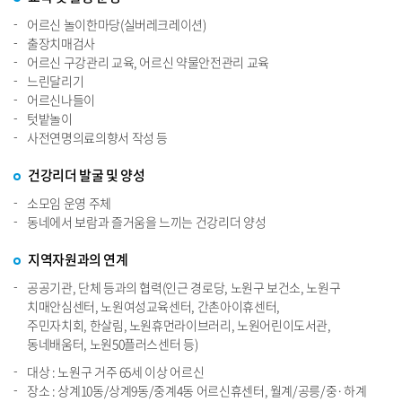
어르신 놀이한마당(실버레크레이션)
출장치매검사
어르신 구강관리 교육, 어르신 약물안전관리 교육
느린달리기
어르신나들이
텃밭놀이
사전연명의료의향서 작성 등
건강리더 발굴 및 양성
소모임 운영 주체
동네에서 보람과 즐거움을 느끼는 건강리더 양성
지역자원과의 연계
공공기관, 단체 등과의 협력(인근 경로당, 노원구 보건소, 노원구
치매안심센터, 노원여성교육센터, 간촌아이휴센터,
주민자치회, 한살림, 노원휴먼라이브러리, 노원어린이도서관,
동네배움터, 노원50플러스센터 등)
대상 : 노원구 거주 65세 이상 어르신
장소 : 상계10동/상계9동/중계4동 어르신휴센터, 월계/공릉/중·하계