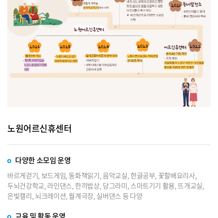
노원어르신휴센터
다양한 소모임 운영
바르게걷기, 보드게임, 동화책읽기, 음악교실, 한글공부, 꽃할배요리사,
두뇌건강학교, 라인댄스, 한끼밥상, 당그라미, 스마트기기 활용, 뜨개교실,
은빛캘리, 뇌크레이션, 월계극장, 실버댄스 등 다양
교육 및 활동 운영