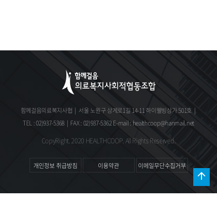
함께걸음의료복지사협
|
서울 노원구 상계로1길 14-11 하이웰빙상가 501호
|
TEL : 02)937-5368
|
FAX : 02)937-5362
E-mail : healthcoop@hanmail.net
CopyRight. 2020 HEALTHCOOP. All Rights Reserved.
개인정보 취급방침
이용약관
이메일무단수집거부
