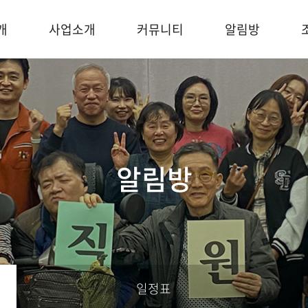
개
사업소개
커뮤니티
알림방
알림방
일정표