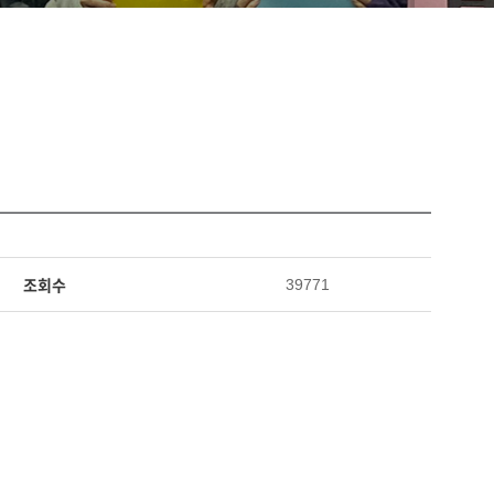
조회수
39771