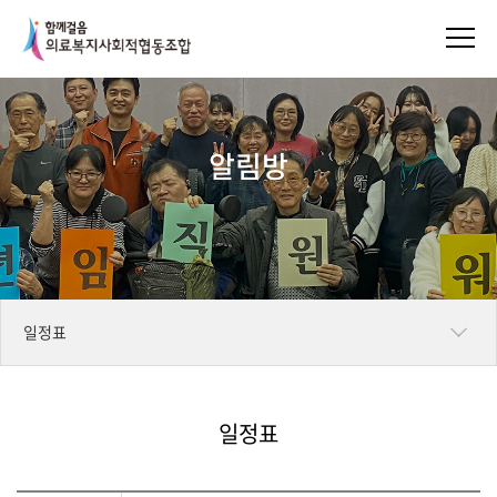
알림방
일정표
공지사항
일정표
언론보도