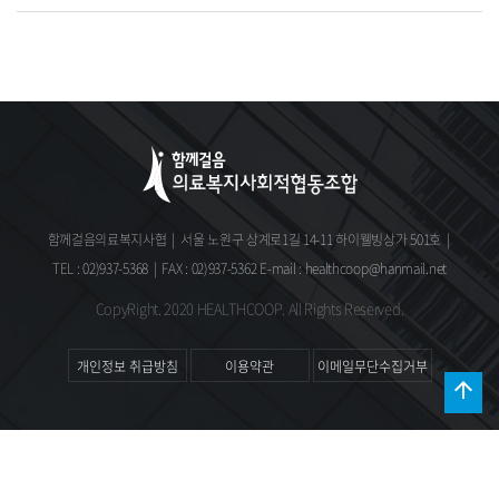
함께걸음의료복지사협
|
서울 노원구 상계로1길 14-11 하이웰빙상가 501호
|
TEL : 02)937-5368
|
FAX : 02)937-5362
E-mail : healthcoop@hanmail.net
CopyRight. 2020 HEALTHCOOP. All Rights Reserved.
개인정보 취급방침
이용약관
이메일무단수집거부
