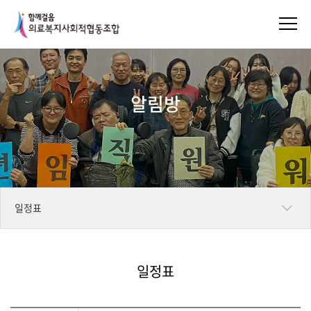
알림방
일정표
공지사항
일정표
언론보도