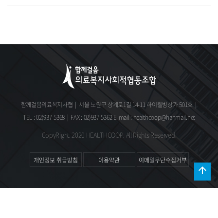
함께걸음의료복지사협
|
서울 노원구 상계로1길 14-11 하이웰빙상가 501호
|
TEL : 02)937-5368
|
FAX : 02)937-5362
E-mail : healthcoop@hanmail.net
CopyRight. 2020 HEALTHCOOP. All Rights Reserved.
개인정보 취급방침
이용약관
이메일무단수집거부
