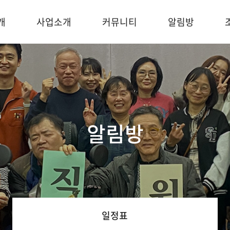
개
사업소개
커뮤니티
알림방
알림방
일정표