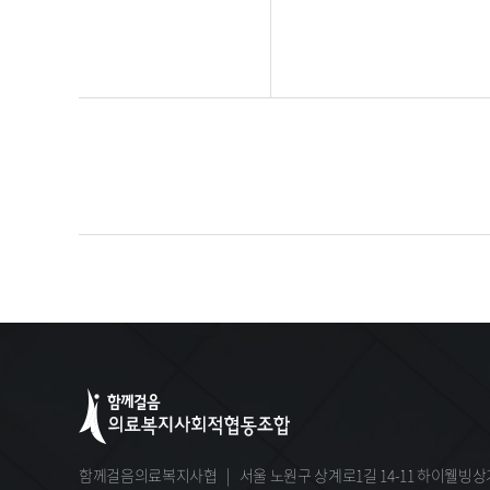
함께걸음의료복지사협
|
서울 노원구 상계로1길 14-11 하이웰빙상