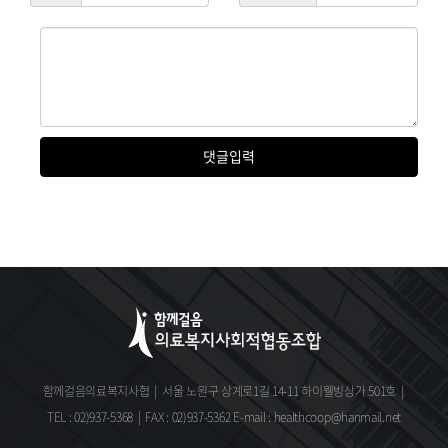
댓글
입력
함께걸음의료복지사협
|
서울 노원구 상계로1길 14-11 하이웰빙상가 501호
|
TEL : 02)937-5368
|
FAX : 02)937-5362
E-mail : healthcoop@hanmail.net