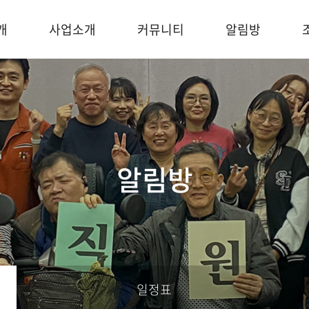
개
사업소개
커뮤니티
알림방
알림방
일정표