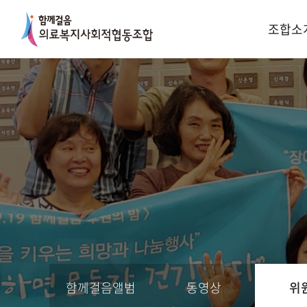
조합소
함께걸음앨범
동영상
위