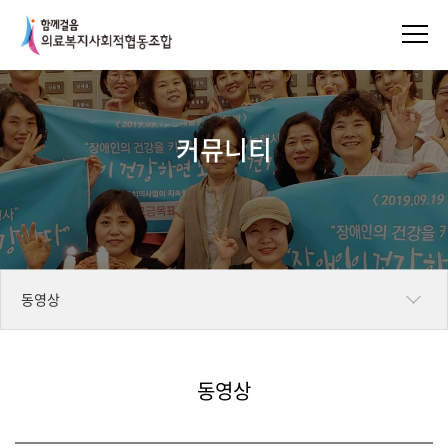
커뮤니티
동영상
함께걸음앨범
동영상
위원회