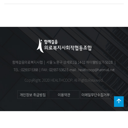
함께걸음의료복지사협
|
서울 노원구 상계로1길 14-11 하이웰빙상가 501호
|
TEL : 02)937-5368
|
FAX : 02)937-5362
E-mail : healthcoop@hanmail.net
CopyRight. 2020 HEALTHCOOP. All Rights Reserved.
개인정보 취급방침
이용약관
이메일무단수집거부
